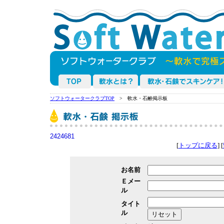
ャtトウォ
軟水とは？
軟水・石鹸スキンケア！
ソフトウォータークラブTOP
> 軟水・石鹸掲示板
ータークラ
ブ ～軟水で
究極スキン
ケア ～
2424681
[
トップに戻る
] [
お名前
Ｅメー
ル
タイト
ル