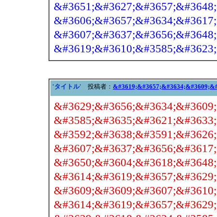
&#3651;&#3627;&#3657;&#3648;
&#3606;&#3657;&#3634;&#3617;
&#3607;&#3637;&#3656;&#3648;
&#3619;&#3610;&#3585;&#3623;
'タイトル'
投稿者：
&#3619;&#3657;&#3634;&#3609;&#
&#3629;&#3656;&#3634;&#3609;
&#3585;&#3635;&#3621;&#3633;
&#3592;&#3638;&#3591;&#3626;
&#3607;&#3637;&#3656;&#3617;
&#3650;&#3604;&#3618;&#3648;
&#3614;&#3619;&#3657;&#3629;
&#3609;&#3609;&#3607;&#3610;
&#3614;&#3619;&#3657;&#3629;